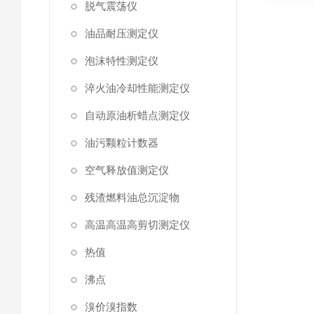
脱气震荡仪
油品耐压测定仪
泡沫特性测定仪
淬火油冷却性能测定仪
自动原油析蜡点测定仪
油污颗粒计数器
空气释放值测定仪
残渣燃料油总沉淀物
高温高温高剪切测定仪
热值
沸点
溴价溴指数