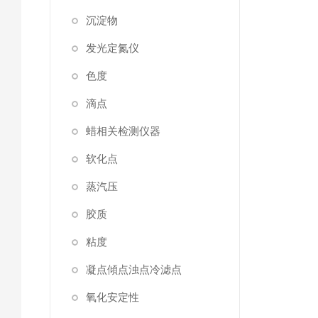
沉淀物
发光定氮仪
色度
滴点
蜡相关检测仪器
软化点
蒸汽压
胶质
粘度
凝点傾点浊点冷滤点
氧化安定性