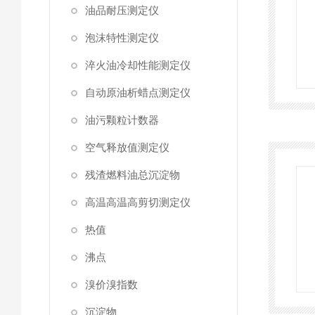
油品耐压测定仪
泡沫特性测定仪
淬火油冷却性能测定仪
自动原油析蜡点测定仪
油污颗粒计数器
空气释放值测定仪
残渣燃料油总沉淀物
高温高温高剪切测定仪
热值
沸点
溴价溴指数
沉淀物