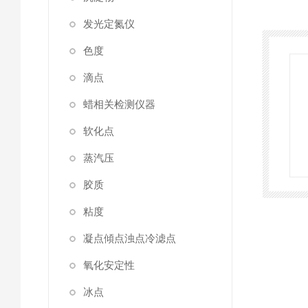
发光定氮仪
色度
滴点
蜡相关检测仪器
软化点
蒸汽压
胶质
粘度
凝点傾点浊点冷滤点
氧化安定性
冰点