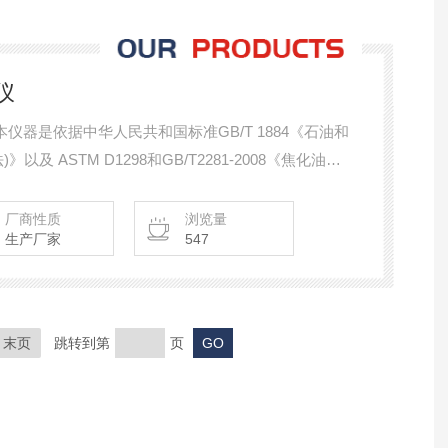
仪
本仪器是依据中华人民共和国标准GB/T 1884《石油和
及 ASTM D1298和GB/T2281-2008《焦化油类
制造的，同时符合GB36170-2018《原油》
缩液密度或相对密度测定法（密度计法）》打头油密度测
厂商性质
浏览量
生产厂家
547
末页
跳转到第
页