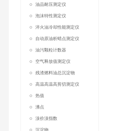
油品耐压测定仪
泡沫特性测定仪
淬火油冷却性能测定仪
自动原油析蜡点测定仪
油污颗粒计数器
空气释放值测定仪
残渣燃料油总沉淀物
高温高温高剪切测定仪
热值
沸点
溴价溴指数
沉淀物