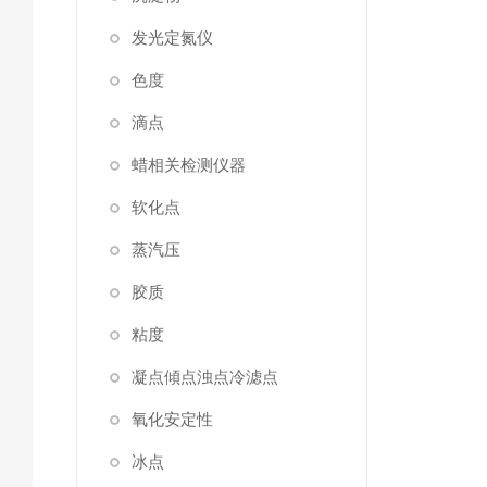
发光定氮仪
色度
滴点
蜡相关检测仪器
软化点
蒸汽压
胶质
粘度
凝点傾点浊点冷滤点
氧化安定性
冰点