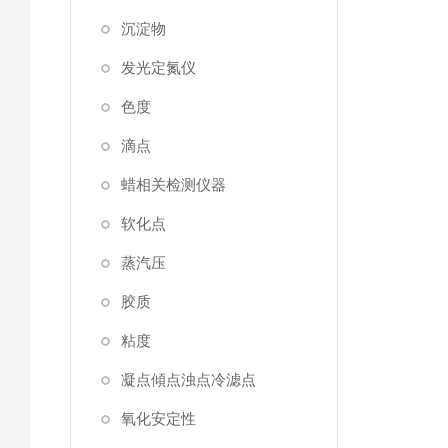
沉淀物
发光定氮仪
色度
滴点
蜡相关检测仪器
软化点
蒸汽压
胶质
粘度
凝点傾点浊点冷滤点
氧化安定性