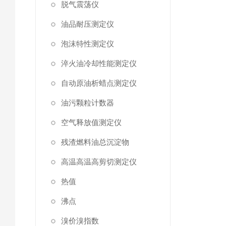
脱气震荡仪
油品耐压测定仪
泡沫特性测定仪
淬火油冷却性能测定仪
自动原油析蜡点测定仪
油污颗粒计数器
空气释放值测定仪
残渣燃料油总沉淀物
高温高温高剪切测定仪
热值
沸点
溴价溴指数