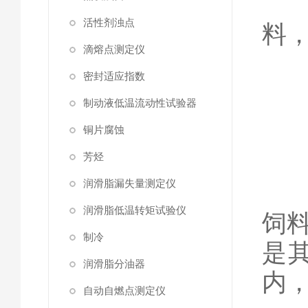
不
活性剂浊点
料
滴熔点测定仪
密封适应指数
制动液低温流动性试验器
一
铜片腐蚀
芳烃
润滑脂漏失量测定仪
适
润滑脂低温转矩试验仪
饲
制冷
是
润滑脂分油器
内
自动自燃点测定仪