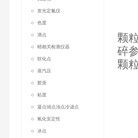
发光定氮仪
举
色度
颗
滴点
蜡相关检测仪器
碎
软化点
颗
蒸汽压
胶质
粘度
3
凝点傾点浊点冷滤点
氧化安定性
冰点
适