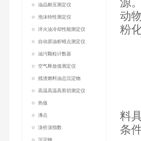
源
油品耐压测定仪
动
泡沫特性测定仪
粉
淬火油冷却性能测定仪
自动原油析蜡点测定仪
油污颗粒计数器
2
空气释放值测定仪
残渣燃料油总沉淀物
高温高温高剪切测定仪
适
热值
料
沸点
条
溴价溴指数
沉淀物