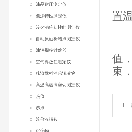
⑨
油品耐压测定仪
置
泡沫特性测定仪
淬火油冷却性能测定仪
自动原油析蜡点测定仪
⑩
油污颗粒计数器
值
空气释放值测定仪
束
残渣燃料油总沉淀物
高温高温高剪切测定仪
热值
上一
沸点
溴价溴指数
沉淀物