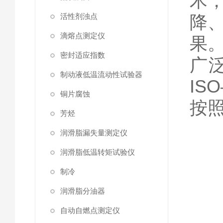
术
活性剂浊点
降
滴熔点测定仪
果
密封适应指数
广
制动液低温流动性试验器
IS
铜片腐蚀
按
芳烃
润滑脂漏失量测定仪
润滑脂低温转矩试验仪
闭
制冷
润滑脂分油器
①
自动自燃点测定仪