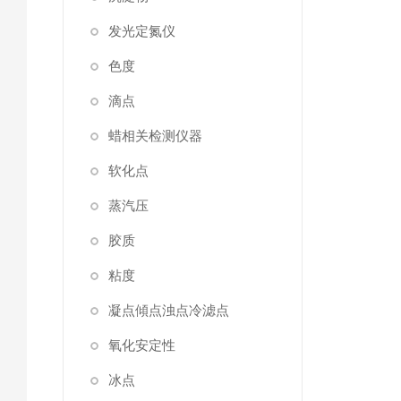
发光定氮仪
色度
滴点
蜡相关检测仪器
软化点
蒸汽压
胶质
粘度
凝点傾点浊点冷滤点
氧化安定性
冰点