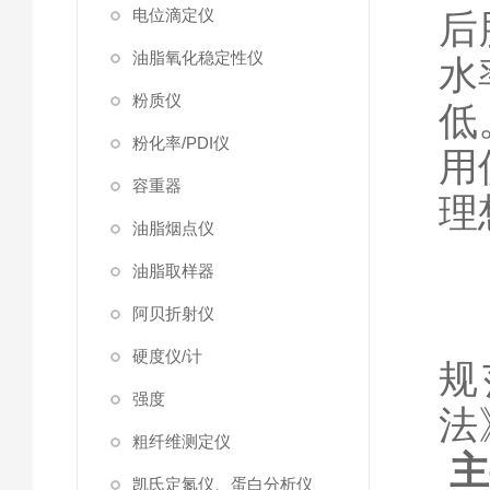
电位滴定仪
后
油脂氧化稳定性仪
水
粉质仪
低
粉化率/PDI仪
用
容重器
理
油脂烟点仪
油脂取样器
阿贝折射仪
硬度仪/计
规
强度
法
粗纤维测定仪
主
凯氏定氮仪、蛋白分析仪