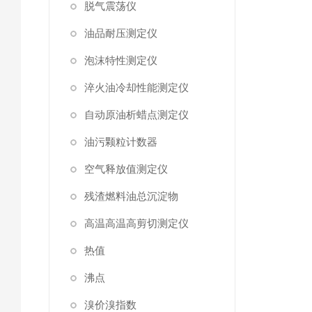
脱气震荡仪
油品耐压测定仪
泡沫特性测定仪
淬火油冷却性能测定仪
自动原油析蜡点测定仪
油污颗粒计数器
空气释放值测定仪
残渣燃料油总沉淀物
高温高温高剪切测定仪
热值
沸点
溴价溴指数