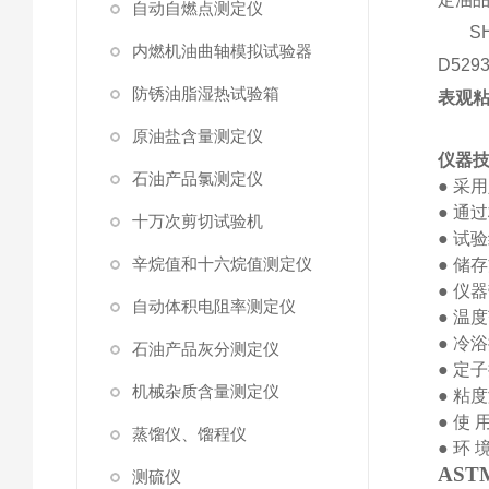
自动自燃点测定仪
SH
内燃机油曲轴模拟试验器
D529
防锈油脂湿热试验箱
表观
原油盐含量测定仪
仪器
石油产品氯测定仪
●
采用
●
通过
十万次剪切试验机
●
试验
辛烷值和十六烷值测定仪
●
储存
●
仪器
自动体积电阻率测定仪
●
温度
●
冷浴
石油产品灰分测定仪
●
定子
机械杂质含量测定仪
●
粘度
●
使
蒸馏仪、馏程仪
●
环
AST
测硫仪