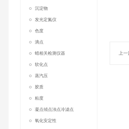
沉淀物
发光定氮仪
色度
滴点
蜡相关检测仪器
上一
软化点
蒸汽压
胶质
粘度
凝点傾点浊点冷滤点
氧化安定性