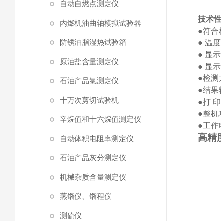
自动自燃点测定仪
技术
内燃机油曲轴模拟试验器
●
符合
防锈油脂湿热试验箱
● 温
●
显示
原油盐含量测定仪
●
显示
●
检测
石油产品氯测定仪
●
结果
十万次剪切试验机
●
打
印
●
整机
辛烷值和十六烷值测定仪
●
工作
高精
自动体积电阻率测定仪
石油产品灰分测定仪
机械杂质含量测定仪
蒸馏仪、馏程仪
测硫仪