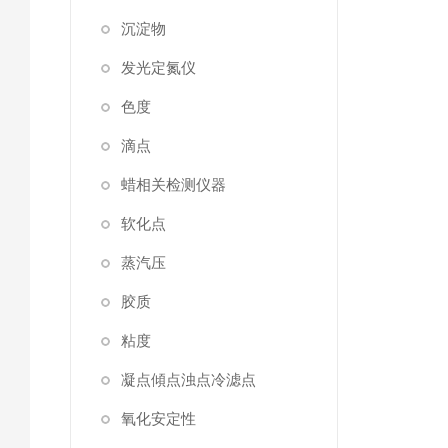
沉淀物
发光定氮仪
色度
滴点
蜡相关检测仪器
软化点
蒸汽压
胶质
粘度
凝点傾点浊点冷滤点
氧化安定性