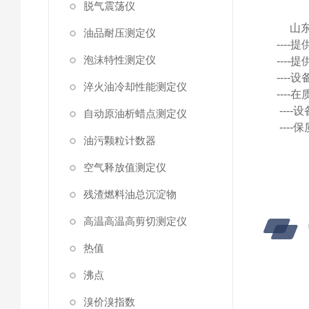
脱气震荡仪
山
油品耐压测定仪
---
泡沫特性测定仪
---
---
淬火油冷却性能测定仪
---
---
自动原油析蜡点测定仪
---
油污颗粒计数器
空气释放值测定仪
残渣燃料油总沉淀物
高温高温高剪切测定仪
热值
沸点
溴价溴指数