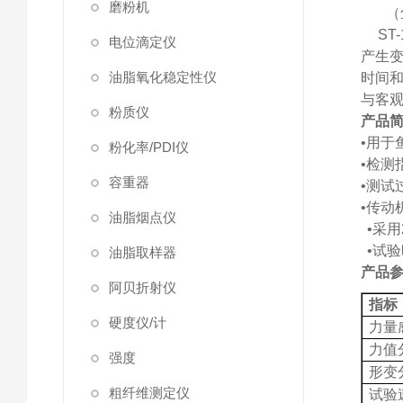
磨粉机
（
ST-
电位滴定仪
产生
油脂氧化稳定性仪
时间
与客
粉质仪
产品
•用于
粉化率/PDI仪
•检测
容重器
•测试
•
传动
油脂烟点仪
•采
•试
油脂取样器
产品
阿贝折射仪
指标
硬度仪/计
力量
力值
强度
形变
粗纤维测定仪
试验