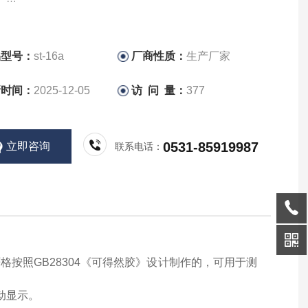
304可得然胶质构仪
品型号：
st-16a
厂商性质：
生产厂家
新时间：
2025-12-05
访 问 量：
377
0531-85919987
立即咨询
联系电话：
严格按照
GB28304《可得然胶》
设计制作的，
可用于测
动显示。