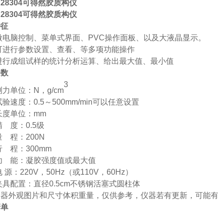
B28304可得然胶质构仪
B28304可得然胶质构仪
特征
微电脑控制、菜单式界面、
PVC操作面板、以及大液晶显示。
可进行参数设置、查看、等多项功能操作
进行成组试样的统计分析运算、给出最大值、最小值
参数
3
测力单位：
N
，
g/cm
试验速度：
0.5～500mm/min可以任意设置
长度单位：
mm
精
度：0.5级
量
程：200N
行
程：300mm
功
能：凝胶强度值或最大值
电
源：220V，50Hz（或110V，60Hz）
夹具配置：
直径
0.5cm不锈钢活塞式圆柱体
仪器外观图片和尺寸体积重量，仅供参考，仪器若有更新，可能
清单