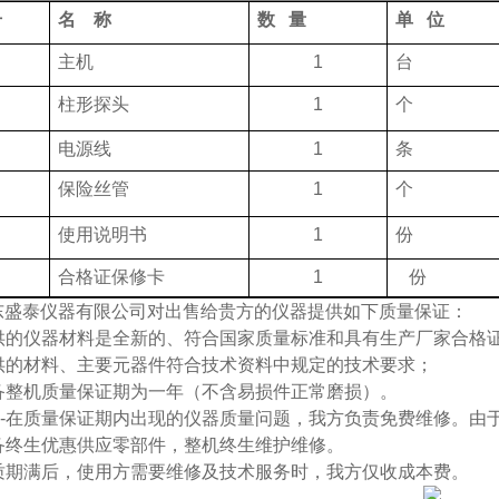
号
名
称
数
量
单
位
主机
1
台
柱形探头
1
个
电源线
1
条
保险丝管
1
个
使用说明书
1
份
合格证
保修卡
1
份
东盛泰仪器有限公司对出售给贵方的仪器提供如下质量保证：
-提供的仪器材料是全新的、符合国家质量标准和具有生产厂家合格
-提供的材料、主要元器件符合技术资料中规定的技术要求；
-设备整机质量保证期为一年（不含易损件正常磨损）。
----在质量保证期内出现的仪器质量问题，我方负责免费维修。
-设备终生优惠供应零部件，整机终生维护维修。
-保质期满后，使用方需要维修及技术服务时，我方仅收成本费。