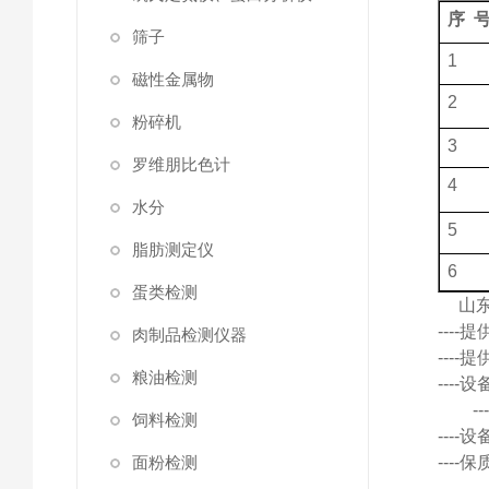
序
筛子
1
磁性金属物
2
粉碎机
3
罗维朋比色计
4
水分
5
脂肪测定仪
6
蛋类检测
山
---
肉制品检测仪器
---
粮油检测
---
饲料检测
---
---
面粉检测