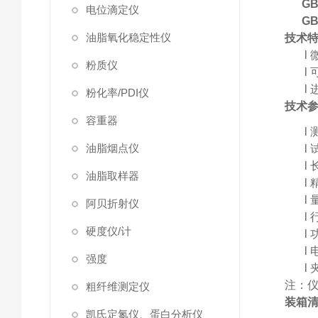
G
电位滴定仪
G
油脂氧化稳定性仪
技术
l
粉质仪
l
l
粉化率/PDI仪
技术
容重器
l
油脂烟点仪
l
l
油脂取样器
l
l
阿贝折射仪
l
硬度仪/计
l
l
强度
l
注：
粗纤维测定仪
装箱
凯氏定氮仪、蛋白分析仪