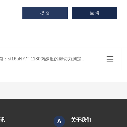
篇：
st16aNY/T 1180肉嫩度的剪切力测定法质构仪
资讯
关于我们
A