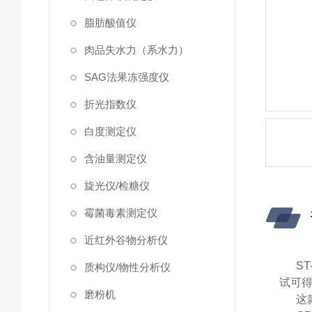
脂肪酸值仪
肉品失水力（系水力）
SAG法果冻强度仪
折光指数仪
白度测定仪
含油量测定仪
旋光仪/检糖仪
霉菌毒素测定仪
近红外谷物分析仪
S
质构仪/物性分析仪
试
可
磨粉机
这