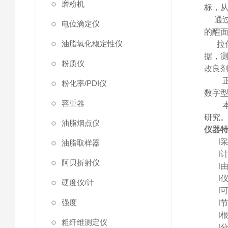
磨粉机
标，
通过
电位滴定仪
的
醒
油脂氧化稳定性仪
拉
据，
粉质仪
改良
粉化率/PDI仪
数字
容重器
研究
油脂烟点仪
仪器
l
油脂取样器
l
阿贝折射仪
l
l
硬度仪/计
l
强度
l
l
粗纤维测定仪
l
分