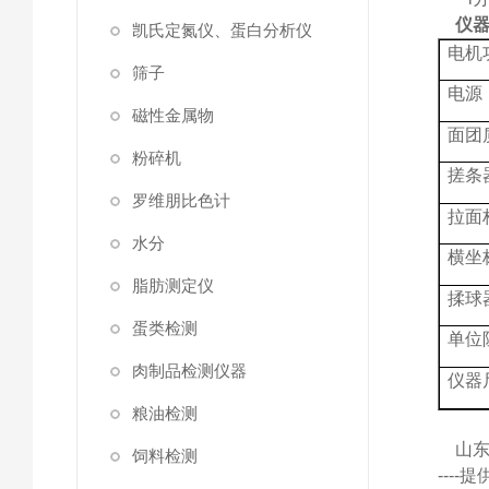
仪
凯氏定氮仪、蛋白分析仪
电机
筛子
电源
磁性金属物
面团
粉碎机
搓条
罗维朋比色计
拉面
水分
横坐
脂肪测定仪
揉球
蛋类检测
单位
肉制品检测仪器
仪器
粮油检测
山
饲料检测
---