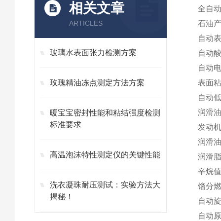
相关文章
全自动
ARTICLES
石油产
自动表
玻璃水表面张力检测方案
自动酸
自动电
玫瑰精油冻点测定方法方案
表面粘
自动低
润滑油
暖宝宝密封性能和粘结强度检测
标准要求
发动机
润滑油
高温泡沫特性测定仪的关键性能
润滑脂
辛烷值
洗衣凝珠耐压测试：实验方法大
馏分燃
揭秘！
自动旋
自动原