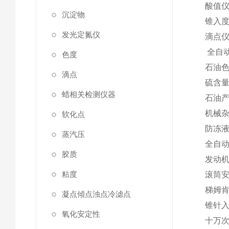
酸值
沉淀物
锥入
发光定氮仪
滴点
全自
色度
石油
滴点
硫含
蜡相关检测仪器
石油
机械
软化点
防冻
蒸汽压
全自
胶质
发动
粘度
滚筒
梯姆
凝点傾点浊点冷滤点
锥针
氧化安定性
十万