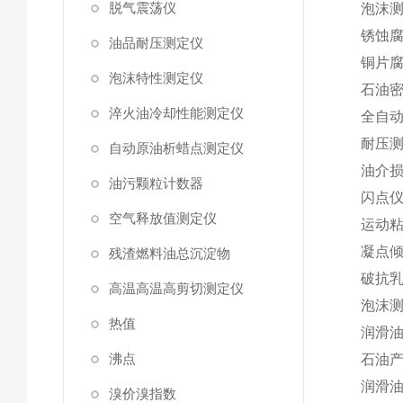
脱气震荡仪
泡沫
锈蚀
油品耐压测定仪
铜片
泡沫特性测定仪
石油
淬火油冷却性能测定仪
全自
耐压
自动原油析蜡点测定仪
油介
油污颗粒计数器
闪点
空气释放值测定仪
运动
凝点
残渣燃料油总沉淀物
破抗
高温高温高剪切测定仪
泡沫
热值
润滑
沸点
石油
润滑
溴价溴指数