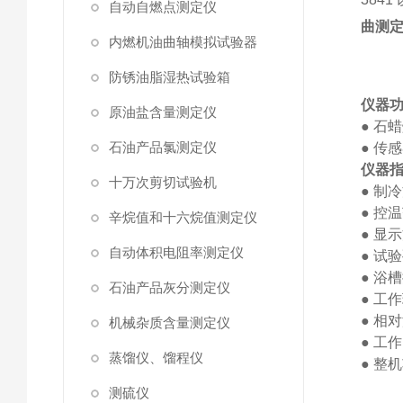
自动自燃点测定仪
曲测
内燃机油曲轴模拟试验器
防锈油脂湿热试验箱
仪器
原油盐含量测定仪
●
石蜡
石油产品氯测定仪
●
传感
仪器
十万次剪切试验机
●
制冷
●
控温
辛烷值和十六烷值测定仪
●
显示
自动体积电阻率测定仪
●
试验
●
浴槽
石油产品灰分测定仪
●
工作
●
相对
机械杂质含量测定仪
●
工作
蒸馏仪、馏程仪
●
整机
测硫仪