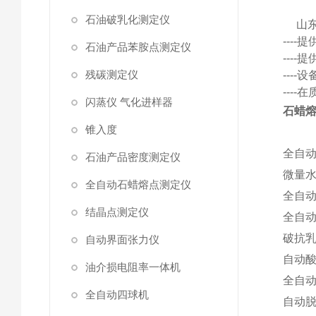
石油破乳化测定仪
山
---
石油产品苯胺点测定仪
---
残碳测定仪
---
---
闪蒸仪 气化进样器
石蜡
锥入度
全自
石油产品密度测定仪
微量
全自动石蜡熔点测定仪
全自
结晶点测定仪
全自
破抗
自动界面张力仪
自动
油介损电阻率一体机
全自
全自动四球机
自动