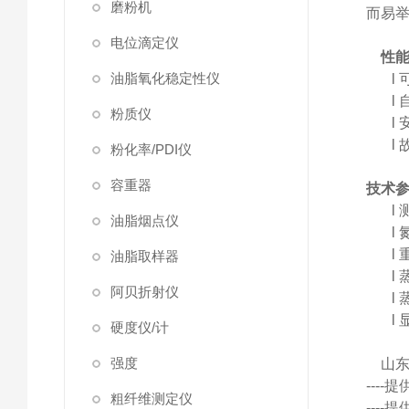
磨粉机
而易
电位滴定仪
性
油脂氧化稳定性仪
l
l
粉质仪
l
l
粉化率/PDI仪
容重器
技术
l
油脂烟点仪
l
l
油脂取样器
l
阿贝折射仪
l
l
硬度仪/计
强度
山
---
粗纤维测定仪
---