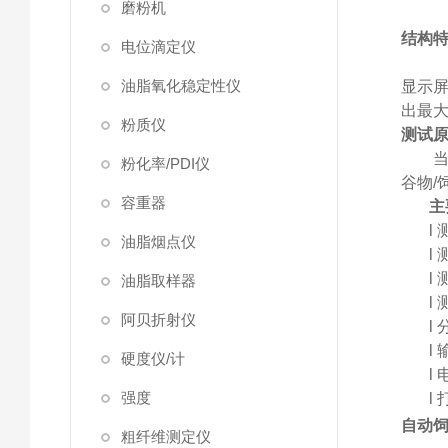
磨粉机
结构
电位滴定仪
油脂氧化稳定性仪
显示
出最
粉质仪
测试
粉化率/PDI仪
谷物
容重器
主
l
油脂烟点仪
l
l
油脂取样器
l
阿贝折射仪
l
l
硬度仪/计
l
强度
l
自动
粗纤维测定仪