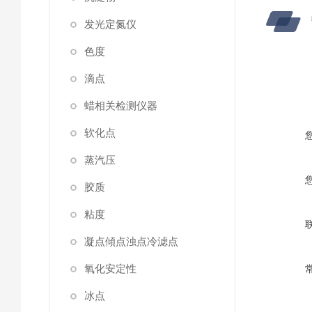
发光定氮仪
色度
滴点
蜡相关检测仪器
软化点
蒸汽压
胶质
粘度
凝点傾点浊点冷滤点
氧化安定性
冰点