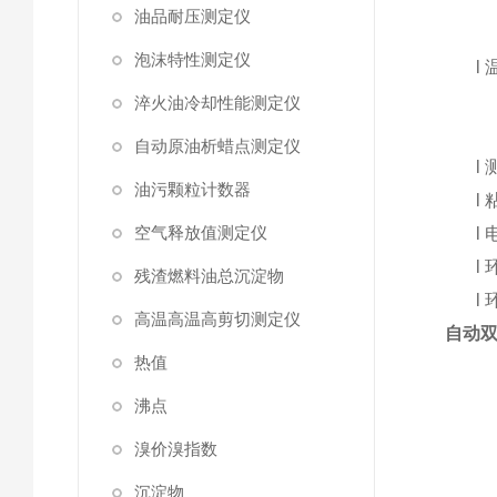
油品耐压测定仪
泡沫特性测定仪
l
淬火油冷却性能测定仪
自动原油析蜡点测定仪
l
油污颗粒计数器
l
空气释放值测定仪
l
l
残渣燃料油总沉淀物
l
高温高温高剪切测定仪
自动双
热值
沸点
溴价溴指数
沉淀物