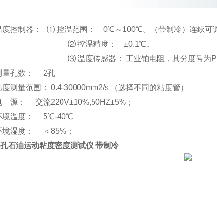
温度控制器：
⑴ 控温范围： 0℃～100℃。（带制冷）连续可
⑵ 控温精度： ±0.1℃。
⑶ 温度传感器： 工业铂电阻，其分度号为Pt
测量孔数：
2孔
粘度测量范围：
0.4-30000mm2/s （选择不同的粘度管）
电
源：
交流220V±10%,50HZ±5%；
环境温度：
5℃-40℃；
环境湿度：
＜85%；
孔石油运动粘度密度测试仪 带制冷