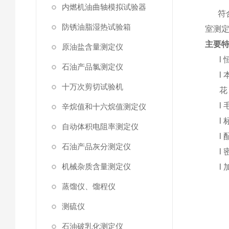
内燃机油曲轴模拟试验器
符合国
防锈油脂湿热试验箱
室测
主要
原油盐含量测定仪
l
石油产品氯测定仪
l
十万次剪切试验机
花
l
辛烷值和十六烷值测定仪
l
自动体积电阻率测定仪
l
石油产品灰分测定仪
l
机械杂质含量测定仪
l
蒸馏仪、馏程仪
测硫仪
石油破乳化测定仪