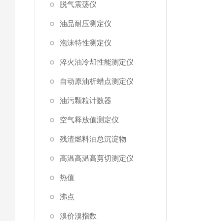
脱气震荡仪
油品耐压测定仪
泡沫特性测定仪
淬火油冷却性能测定仪
自动原油析蜡点测定仪
油污颗粒计数器
空气释放值测定仪
残渣燃料油总沉淀物
高温高温高剪切测定仪
热值
沸点
溴价溴指数