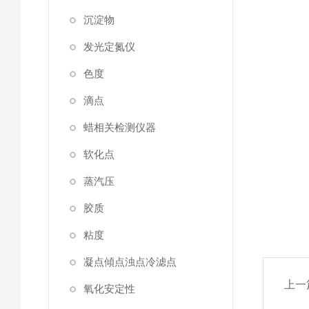
沉淀物
发光定氮仪
色度
滴点
蜡相关检测仪器
软化点
蒸汽压
胶质
粘度
凝点傾点浊点冷滤点
上一
氧化安定性