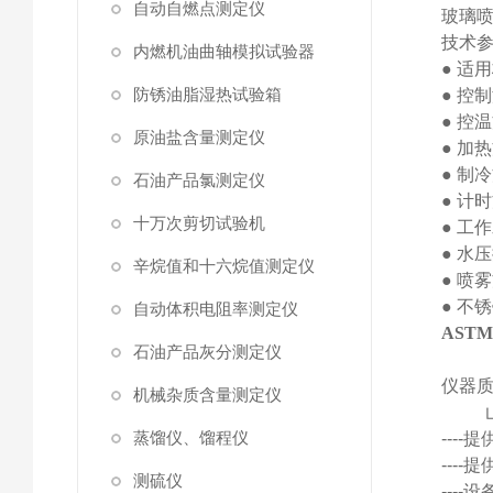
自动自燃点测定仪
玻璃
技术
内燃机油曲轴模拟试验器
●
适用
防锈油脂湿热试验箱
●
控制
●
控温
原油盐含量测定仪
●
加热
●
制冷
石油产品氯测定仪
●
计时
十万次剪切试验机
●
工作
●
水压
辛烷值和十六烷值测定仪
●
喷雾
●
不锈
自动体积电阻率测定仪
AST
石油产品灰分测定仪
仪器
机械杂质含量测定仪
蒸馏仪、馏程仪
----
提
----
提
测硫仪
----
设