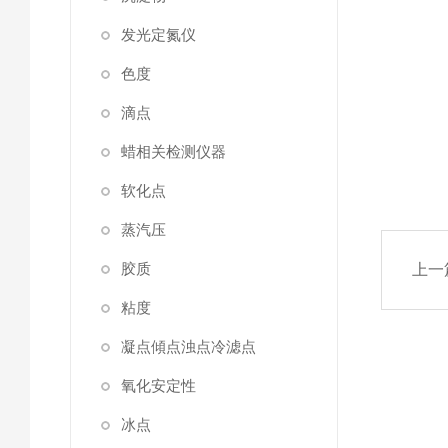
发光定氮仪
色度
滴点
蜡相关检测仪器
软化点
蒸汽压
胶质
上一
粘度
凝点傾点浊点冷滤点
氧化安定性
冰点