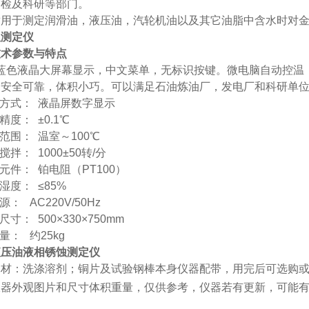
商检及科研等部门。
适用于测定润滑油，液压油，汽轮机油以及其它油脂中含水时对
蚀测定仪
技术参数
与
特点
蓝色液晶大屏幕显示，中文菜单，无标识按键。微电脑自动控温
，安全可靠，体积小巧。可以满足石油炼油厂，发电厂和科研单
方式：
液晶屏数字显示
精度：
±0.1℃
范围：
温室～100℃
搅拌：
1000±50转/分
元件：
铂电阻（PT100）
湿度：
≤85%
源：
AC220V/50Hz
尺寸：
500×330×750mm
量：
约25kg
液压油液相锈蚀测定仪
耗材：洗涤溶剂；铜片及试验钢棒本身仪器配带，用完后可选购
仪器外观图片和尺寸体积重量，仅供参考，仪器若有更新，可能