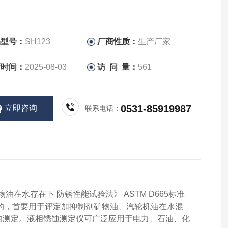
品型号：
SH123
厂商性质：
生产厂家
新时间：
2025-08-03
访 问 量：
561
0531-85919987
立即咨询
联系电话：
矿物油在水存在下
防锈性能试验法》
ASTM D665标准
计制作的，首要用于评定加抑制剂矿物油、汽轮机油在水混
的测定。液相锈蚀测定仪可广泛应用于电力、石油、化