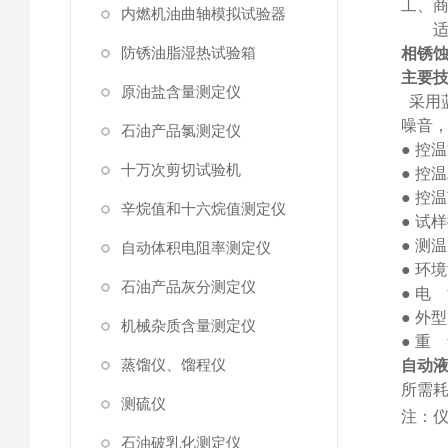
工、
内燃机油曲轴模拟试验器
防锈油脂湿热试验箱
相锈
主要
原油盐含量测定仪
采用
噪音
石油产品氯测定仪
●
控温
十万次剪切试验机
●
控温
●
控温
辛烷值和十六烷值测定仪
●
试样
●
测温
自动体积电阻率测定仪
●
环境
石油产品灰分测定仪
●
电
●
外型
机械杂质含量测定仪
●
重
蒸馏仪、馏程仪
自动
所需
测硫仪
注：
石油破乳化测定仪