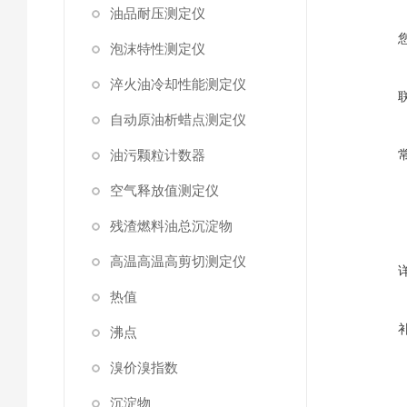
油品耐压测定仪
泡沫特性测定仪
淬火油冷却性能测定仪
自动原油析蜡点测定仪
油污颗粒计数器
空气释放值测定仪
残渣燃料油总沉淀物
高温高温高剪切测定仪
热值
沸点
溴价溴指数
沉淀物