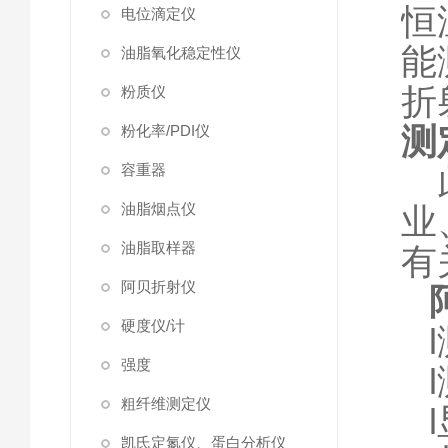
恒
电位滴定仪
能
油脂氧化稳定性仪
折
粉质仪
测
粉化率/PDI仪
容重器
油脂烟点仪
业
油脂取样器
有
阿贝折射仪
硬度仪/计
l
强度
l
粗纤维测定仪
l
凯氏定氮仪、蛋白分析仪