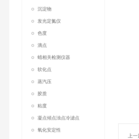
沉淀物
发光定氮仪
色度
滴点
蜡相关检测仪器
软化点
蒸汽压
胶质
粘度
凝点傾点浊点冷滤点
氧化安定性
上一