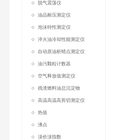
脱气震荡仪
油品耐压测定仪
泡沫特性测定仪
淬火油冷却性能测定仪
自动原油析蜡点测定仪
油污颗粒计数器
空气释放值测定仪
残渣燃料油总沉淀物
高温高温高剪切测定仪
热值
沸点
溴价溴指数