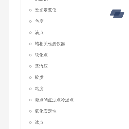
发光定氮仪
色度
滴点
蜡相关检测仪器
软化点
蒸汽压
胶质
粘度
凝点傾点浊点冷滤点
氧化安定性
冰点