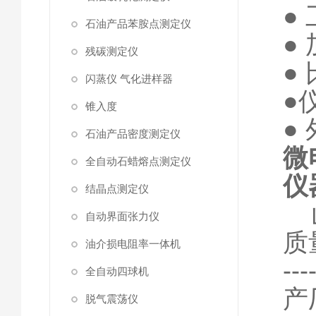
●
石油产品苯胺点测定仪
●
残碳测定仪
●
闪蒸仪 气化进样器
●
锥入度
●
石油产品密度测定仪
微
全自动石蜡熔点测定仪
仪
结晶点测定仪
自动界面张力仪
质
油介损电阻率一体机
--
全自动四球机
产
脱气震荡仪