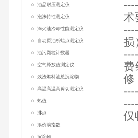
-
油品耐压测定仪
术
泡沫特性测定仪
-
淬火油冷却性能测定仪
损
自动原油析蜡点测定仪
-
油污颗粒计数器
费
空气释放值测定仪
修
残渣燃料油总沉淀物
-
高温高温高剪切测定仪
-
热值
仅
沸点
溴价溴指数
沉淀物