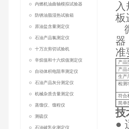
入
内燃机油曲轴模拟试验器
板
防锈油脂湿热试验箱
微
原油盐含量测定仪
器
石油产品氯测定仪
十万次剪切试验机
准
辛烷值和十六烷值测定仪
产品
产品
自动体积电阻率测定仪
生产
石油产品灰分测定仪
检测
机械杂质含量测定仪
符合
简单
蒸馏仪、馏程仪
技
测硫仪
●
石油破乳化测定仪