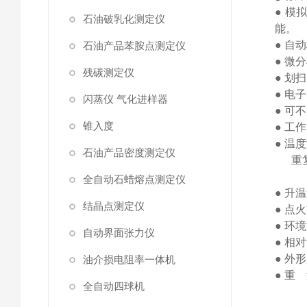
● 
石油破乳化测定仪
能。
● 自
石油产品苯胺点测定仪
● 微
残碳测定仪
● 划
● 电
闪蒸仪 气化进样器
● 可
锥入度
● 
● 温
石油产品密度测定仪
重
分
全自动石蜡熔点测定仪
● 升
结晶点测定仪
● 点
● 
自动界面张力仪
● 相
● 外形
油介损电阻率一体机
● 重
全自动四球机