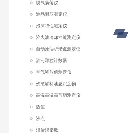
脱气震荡仪
油品耐压测定仪
泡沫特性测定仪
淬火油冷却性能测定仪
自动原油析蜡点测定仪
油污颗粒计数器
空气释放值测定仪
残渣燃料油总沉淀物
高温高温高剪切测定仪
热值
沸点
溴价溴指数