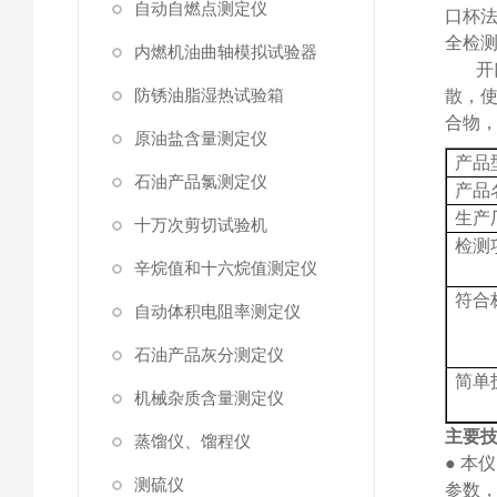
自动自燃点测定仪
口杯
全检测
内燃机油曲轴模拟试验器
开
防锈油脂湿热试验箱
散，
合物
原油盐含量测定仪
产品
石油产品氯测定仪
产品
生产
十万次剪切试验机
检测
辛烷值和十六烷值测定仪
符合
自动体积电阻率测定仪
石油产品灰分测定仪
简单
机械杂质含量测定仪
主要
蒸馏仪、馏程仪
● 
测硫仪
参数