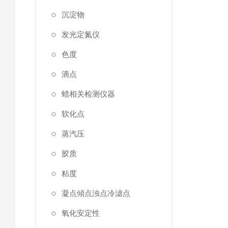
沉淀物
发光定氮仪
色度
滴点
蜡相关检测仪器
软化点
蒸汽压
胶质
粘度
凝点傾点浊点冷滤点
氧化安定性