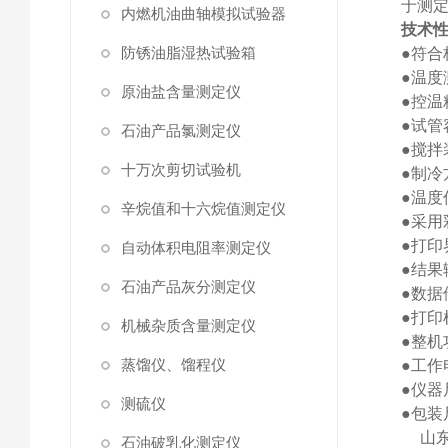
于测
内燃机油曲轴模拟试验器
技术
防锈油脂湿热试验箱
●符合标
●温度
原油盐含量测定仪
●控温
●
试管
石油产品氯测定仪
●
搅拌
十万次剪切试验机
●
制冷
●
温度
辛烷值和十六烷值测定仪
●采
●打
自动体积电阻率测定仪
●
结果
石油产品灰分测定仪
●数据
●打印
机械杂质含量测定仪
●
整机
蒸馏仪、馏程仪
●
工作
●仪器尺
测硫仪
●包装尺
山
石油破乳化测定仪