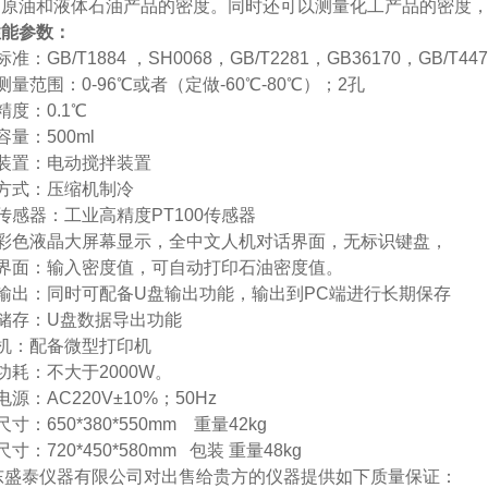
定原油和液体石油产品的密度。
同时还可以测量化工产品的密度
性能参数：
准：GB/T1884 ，
SH0068，GB/T2281，GB36170，
GB/T447
测量范围：0-96℃或者（定做-60℃-80℃）；
2孔
精度：0.1℃
容量：
500ml
装置：电动搅拌装置
方式：压缩机制冷
传感器：工业高精度
PT100传感器
用彩色液晶大屏幕显示，全中文人机对话界面，无标识键盘，
印界面：输入密度值，可自动打印石油密度值。
输出：同时可配备
U盘输出功能，输出到PC端进行长期保存
储存：U盘数据导出功能
机：配备微型打印机
功耗：不大于
2000W。
电源：
AC220V±10%；50Hz
寸：650*380*550mm 重量42kg
寸：720*450*580mm 包装 重量48kg
东盛泰仪器有限公司对出售给贵方的仪器提供如下质量保证：