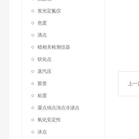
发光定氮仪
色度
滴点
蜡相关检测仪器
软化点
蒸汽压
胶质
上一
粘度
凝点傾点浊点冷滤点
氧化安定性
冰点