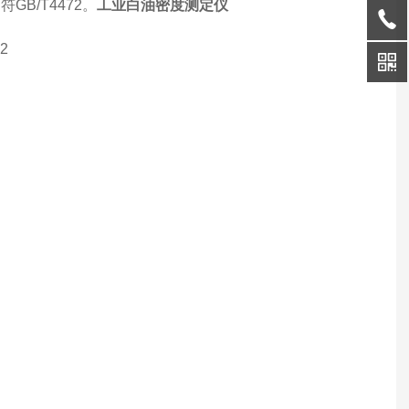
，符
GB/T4472。
工业白油密度测定仪
2