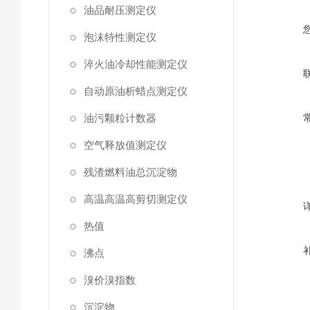
油品耐压测定仪
泡沫特性测定仪
淬火油冷却性能测定仪
自动原油析蜡点测定仪
油污颗粒计数器
空气释放值测定仪
残渣燃料油总沉淀物
高温高温高剪切测定仪
热值
沸点
溴价溴指数
沉淀物