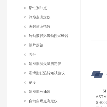
活性剂浊点
滴熔点测定仪
密封适应指数
制动液低温流动性试验器
铜片腐蚀
芳烃
润滑脂漏失量测定仪
润滑脂低温转矩试验仪
制冷
S
润滑脂分油器
ASTM
自动自燃点测定仪
SH0