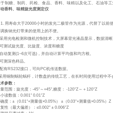
用于制糖、制药、药检、食品、香料、味精以及化工、石油等工
自动香料、味精旋光度测定仪
：
1.
用寿命大于20000小时的发光二极管作为光源，代替了以前
常调换钠光灯带来的使用上的不便。
采用光电检测和微机控制技术，大屏幕背光液晶显示，数据清晰
可测试旋光度、比旋度、浓度和糖度
自动复测(
1~6次
可选)，并自动计算平均值和
均方根。
可测深色样品。
配有RS232接口，可向PC机传送数据。
采用铜制蜗轮蜗杆，计数盘的传统工艺，在长时间使用过程中不
技术参数：
测量范围：
旋光度：
-45°～+45°,糖度：
-120°Z～＋120°Z
最小读数值：
0.001° 0.01°Z
确度：±（0.01°+测量值×0.05%） ±（0.03°+测量值×0.05%）Z
复性（最大偏差）：≤0.002° ± 0.006°Z