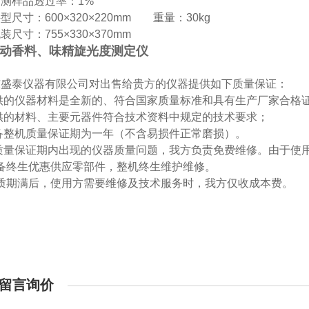
可测样品透过率：
1%
外型尺寸：
600×320×220mm 重
量：
30kg
装尺寸：755×330×370mm
动香料、味精旋光度测定仪
东盛泰仪器有限公司对出售给贵方的仪器提供如下质量保证：
-提供的仪器材料是全新的、符合国家质量标准和具有生产厂家合格
-提供的材料、主要元器件符合技术资料中规定的技术要求；
-设备整机质量保证期为一年（不含易损件正常磨损）。
-在质量保证期内出现的仪器质量问题，我方负责免费维修。由于
-设备终生优惠供应零部件，整机终生维护维修。
-保质期满后，使用方需要维修及技术服务时，我方仅收成本费。
留言询价