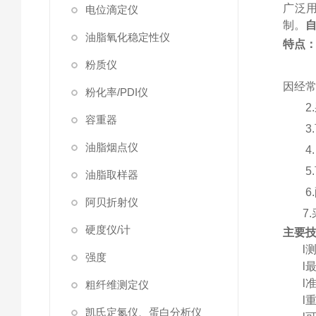
广泛
电位滴定仪
制。
油脂氧化稳定性仪
特点
粉质仪
因经
粉化率/PDI仪
2.
容重器
3.
油脂烟点仪
4.
5.
油脂取样器
6.
阿贝折射仪
7.
硬度仪/计
主要
l
强度
l
l
准
粗纤维测定仪
l
重
凯氏定氮仪、蛋白分析仪