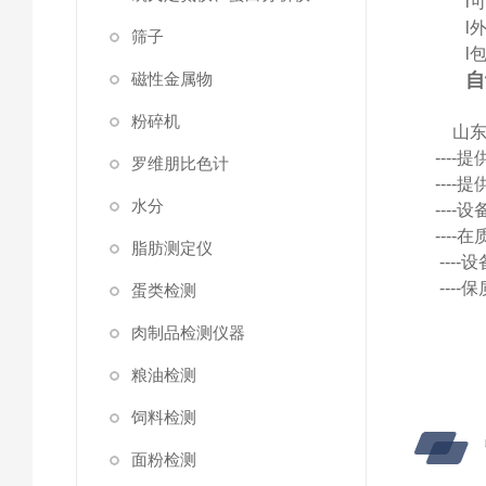
l
l
筛子
l
包
磁性金属物
自
粉碎机
山
---
罗维朋比色计
---
水分
---
---
脂肪测定仪
---
---
蛋类检测
肉制品检测仪器
粮油检测
饲料检测
面粉检测