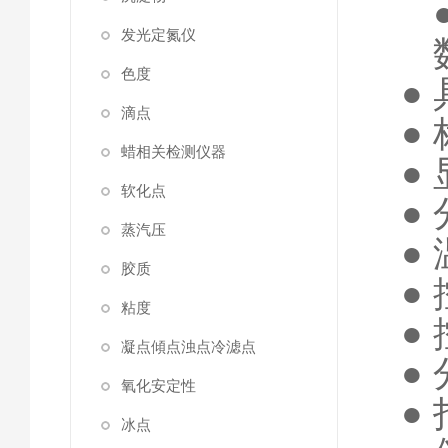
发光定氮仪
色度
●
滴点
●
蜡相关检测仪器
●
软化点
●
蒸汽压
●
胶质
●
粘度
●
凝点傾点浊点冷滤点
●
氧化安定性
●
冰点