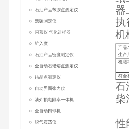
器
石油产品苯胺点测定仪
执
残碳测定仪
机
闪蒸仪 气化进样器
锥入度
产品
石油产品密度测定仪
生产
检测
全自动石蜡熔点测定仪
符合
结晶点测定仪
石
自动界面张力仪
柴
油介损电阻率一体机
全自动四球机
性
脱气震荡仪