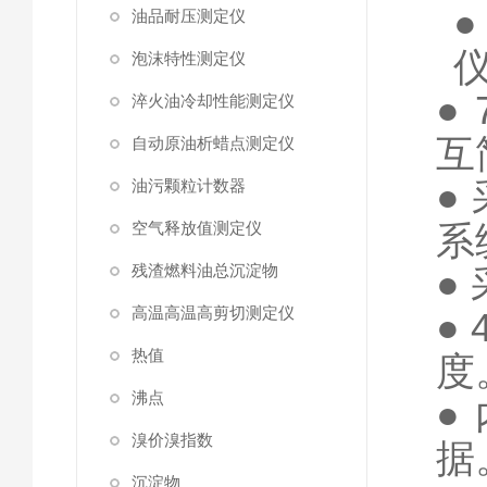
●
油品耐压测定仪
泡沫特性测定仪
●
淬火油冷却性能测定仪
互
自动原油析蜡点测定仪
●
油污颗粒计数器
空气释放值测定仪
系
残渣燃料油总沉淀物
●
高温高温高剪切测定仪
●
热值
度
沸点
●
溴价溴指数
据
沉淀物