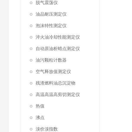
脱气震荡仪
油品耐压测定仪
泡沫特性测定仪
淬火油冷却性能测定仪
自动原油析蜡点测定仪
油污颗粒计数器
空气释放值测定仪
残渣燃料油总沉淀物
高温高温高剪切测定仪
热值
沸点
溴价溴指数