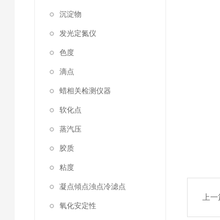
沉淀物
发光定氮仪
色度
滴点
蜡相关检测仪器
软化点
蒸汽压
胶质
粘度
凝点傾点浊点冷滤点
上一
氧化安定性