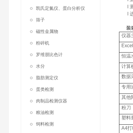
l
凯氏定氮仪、蛋白分析仪
l
筛子
装
磁性金属物
仪器
粉碎机
Exc
罗维朋比色计
恒温
水分
计算
数据
脂肪测定仪
专用
蛋类检测
其他
肉制品检测仪器
粉刀
粮油检测
塑料
饲料检测
A4