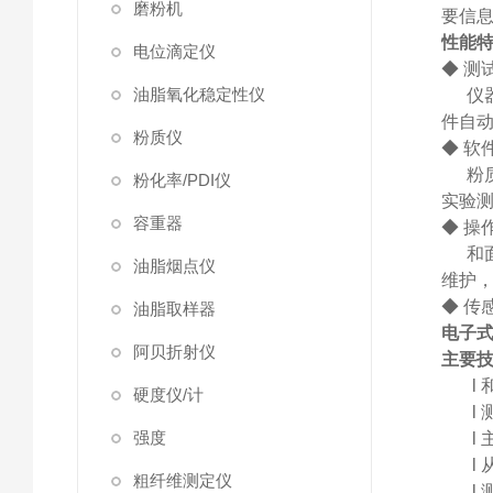
磨粉机
要信
性能
电位滴定仪
◆ 测
油脂氧化稳定性仪
仪
件自
粉质仪
◆ 软
粉
粉化率/PDI仪
实验
容重器
◆ 操
和
油脂烟点仪
维护
◆ 传
油脂取样器
电子式
阿贝折射仪
主要
l
硬度仪/计
l
强度
l
l
粗纤维测定仪
l