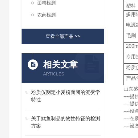
面粉检测
塑料
多用
农药检测
电源
毛刷
查看全部产品 >>
200
专用
相关文章
粉质
ARTICLES
产品
山东
粉质仪测定小麦粉面团的流变学
---
特性
---
---
关于鱿鱼制品的物性特征的检测
---
方案
---