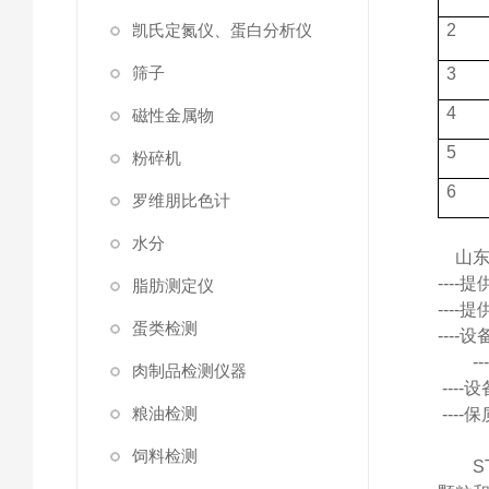
凯氏定氮仪、蛋白分析仪
2
筛子
3
4
磁性金属物
5
粉碎机
6
罗维朋比色计
水分
山
---
脂肪测定仪
---
蛋类检测
---
肉制品检测仪器
---
粮油检测
---
饲料检测
S