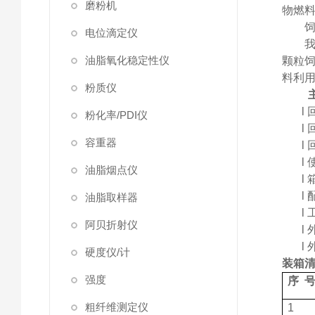
磨粉机
物燃
电位滴定仪
油脂氧化稳定性仪
颗粒
料利
粉质仪
l
粉化率/PDI仪
l
容重器
l
l
油脂烟点仪
l
l
油脂取样器
l
阿贝折射仪
l
l
硬度仪/计
装箱
强度
序
粗纤维测定仪
1