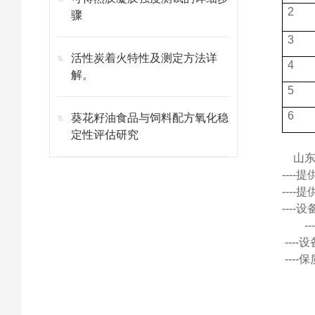
2
骤
3
活性炭着火特性及测定方法详
4
解。
5
6
葵花籽油食品与饲料配方氧化稳
定性评估研究
山
---
---
---
---
---