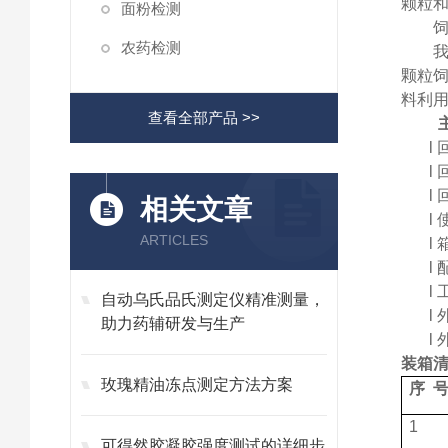
颗粒
面粉检测
农药检测
颗粒
料利
查看全部产品 >>
l
l
l
相关文章
l
ARTICLES
l
l
l
自动乌氏品氏测定仪精准测量，
l
助力药辅研发与生产
l
装箱
玫瑰精油冻点测定方法方案
序
1
可得然胶凝胶强度测试的详细步