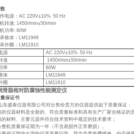
参数
作电源：AC 220V±10%
50 Hz
机转速: 1450r/min±50r/min
机功率: 60W
轴承锥
体：LM11949
承外圈：LM11910
电源
AC 220V±10%
50 Hz
转速
1450r/min±50r/min
功率
60W
椎体
LM11949
外圈
LM11910
润滑脂相对防腐蚀性能测定仪
质量保证书
山东盛泰仪器有限公司对出售给贵方的仪器提供如下质量保证：
-提供的仪器材料是全新的、符合质量标准和具有生产厂家合格证的
-提供的材料、主要元器件符合技术资料中规定的技术要求；
-设备整机质量保证期为一年（不含易损件正常磨损）。
-在质量保证期内出现的仪器质量问题，我方负责免费维修。由于