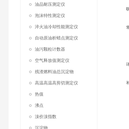
油品耐压测定仪
泡沫特性测定仪
淬火油冷却性能测定仪
自动原油析蜡点测定仪
油污颗粒计数器
空气释放值测定仪
残渣燃料油总沉淀物
高温高温高剪切测定仪
热值
沸点
溴价溴指数
沉淀物