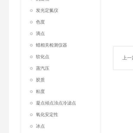
发光定氮仪
色度
滴点
蜡相关检测仪器
软化点
上一
蒸汽压
胶质
粘度
凝点傾点浊点冷滤点
氧化安定性
冰点