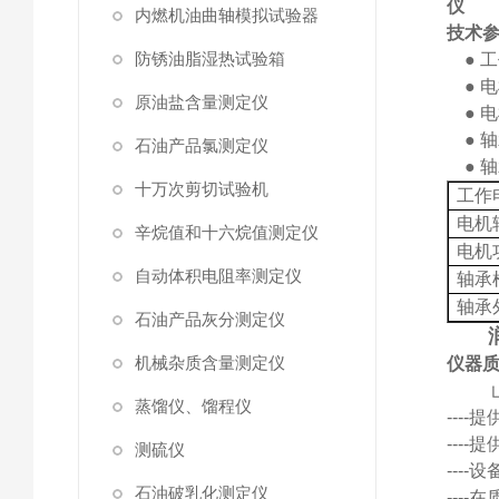
仪
内燃机油曲轴模拟试验器
技术
防锈油脂湿热试验箱
●
工
●
电
原油盐含量测定仪
●
电
● 
石油产品氯测定仪
●
轴
十万次剪切试验机
工作
电机
辛烷值和十六烷值测定仪
电机
自动体积电阻率测定仪
轴承
轴承
石油产品灰分测定仪
机械杂质含量测定仪
仪器
蒸馏仪、馏程仪
---
---
测硫仪
---
石油破乳化测定仪
---