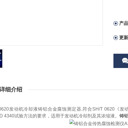
产
更
详细介绍
0620
发动机冷却液铸铝合金腐蚀测定器
,符合
SH/T 0620
《发
MD 4340试验方法的要求，适用于发动机冷却剂及其浓缩液。
铸铝