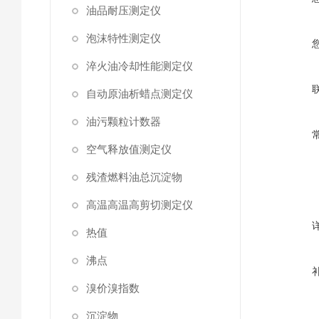
油品耐压测定仪
泡沫特性测定仪
淬火油冷却性能测定仪
自动原油析蜡点测定仪
油污颗粒计数器
空气释放值测定仪
残渣燃料油总沉淀物
高温高温高剪切测定仪
热值
沸点
溴价溴指数
沉淀物