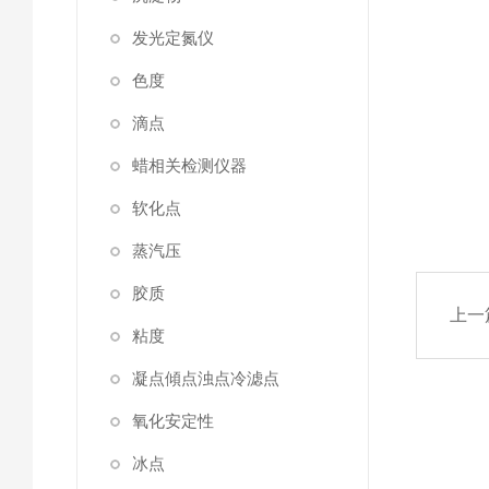
发光定氮仪
色度
滴点
蜡相关检测仪器
软化点
蒸汽压
胶质
上一
粘度
凝点傾点浊点冷滤点
氧化安定性
冰点