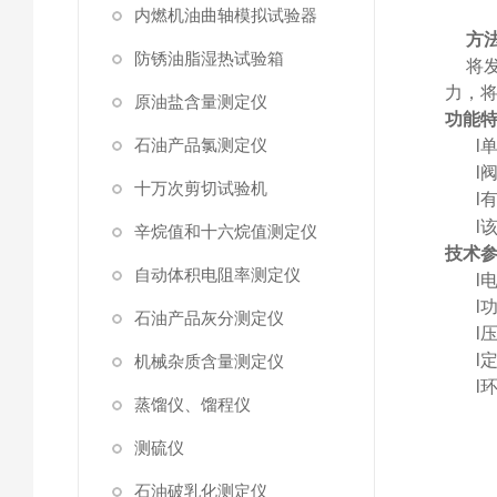
内燃机油曲轴模拟试验器
方
防锈油脂湿热试验箱
将
力，
原油盐含量测定仪
功能
石油产品氯测定仪
l
l
十万次剪切试验机
l
l
辛烷值和十六烷值测定仪
技术
自动体积电阻率测定仪
l
l
石油产品灰分测定仪
l
l
机械杂质含量测定仪
l
蒸馏仪、馏程仪
测硫仪
石油破乳化测定仪