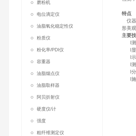
磨粉机
特点
电位滴定仪
仪
油脂氧化稳定性仪
形美
主要
粉质仪
l
粉化率/PDI仪
l
l
示
容重器
l
测
l
油脂烟点仪
l
油脂取样器
阿贝折射仪
硬度仪/计
强度
粗纤维测定仪