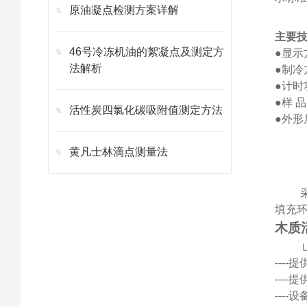
原油凝点检测方案详解
主要
46号冷冻机油的絮凝点及测定方
●显示
法解析
●制冷
●计
●样 
活性炭四氯化碳吸附值测定方法
●
外形
黄凡士林滴点测量法
制
填充
木质
---
---
---