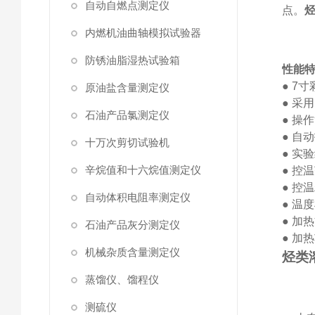
自动自燃点测定仪
点。
烃
内燃机油曲轴模拟试验器
防锈油脂湿热试验箱
性能
●
7
寸
原油盐含量测定仪
●
采用
石油产品氯测定仪
●
操作
●
自动
十万次剪切试验机
●
实验
辛烷值和十六烷值测定仪
●
控温
●
控温
自动体积电阻率测定仪
●
温度
●
加热
石油产品灰分测定仪
●
加热
机械杂质含量测定仪
烃类
蒸馏仪、馏程仪
测硫仪