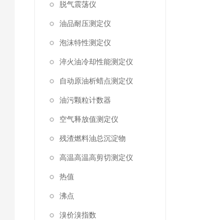
脱气震荡仪
油品耐压测定仪
泡沫特性测定仪
淬火油冷却性能测定仪
自动原油析蜡点测定仪
油污颗粒计数器
空气释放值测定仪
残渣燃料油总沉淀物
高温高温高剪切测定仪
热值
沸点
溴价溴指数