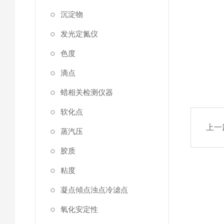
沉淀物
发光定氮仪
色度
滴点
蜡相关检测仪器
软化点
上一
蒸汽压
胶质
粘度
凝点傾点浊点冷滤点
氧化安定性