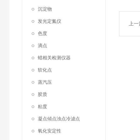
沉淀物
发光定氮仪
上一
色度
滴点
蜡相关检测仪器
软化点
蒸汽压
胶质
粘度
凝点傾点浊点冷滤点
氧化安定性