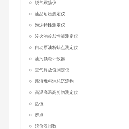
脱气震荡仪
油品耐压测定仪
泡沫特性测定仪
淬火油冷却性能测定仪
自动原油析蜡点测定仪
油污颗粒计数器
空气释放值测定仪
残渣燃料油总沉淀物
高温高温高剪切测定仪
热值
沸点
溴价溴指数