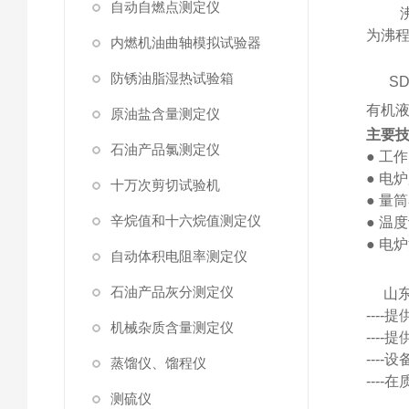
自动自燃点测定仪
为沸
内燃机油曲轴模拟试验器
防锈油脂湿热试验箱
SD6
有机
原油盐含量测定仪
主要
石油产品氯测定仪
●
工作
●
电炉
十万次剪切试验机
●
量筒
辛烷值和十六烷值测定仪
●
温度
●
电炉
自动体积电阻率测定仪
石油产品灰分测定仪
山
---
机械杂质含量测定仪
---
---
蒸馏仪、馏程仪
---
测硫仪