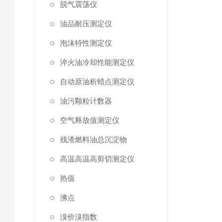
脱气震荡仪
油品耐压测定仪
泡沫特性测定仪
淬火油冷却性能测定仪
自动原油析蜡点测定仪
油污颗粒计数器
空气释放值测定仪
残渣燃料油总沉淀物
高温高温高剪切测定仪
热值
沸点
溴价溴指数