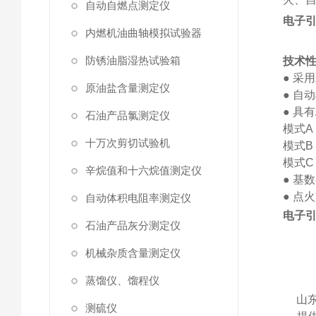
自动自燃点测定仪
电子
内燃机油曲轴模拟试验器
防锈油脂湿热试验箱
技术
●
采用
原油盐含量测定仪
●
自动
●
具有
石油产品氯测定仪
模式A：
十万次剪切试验机
模式B：
模式C：
辛烷值和十六烷值测定仪
●
基数
●
点火
自动体积电阻率测定仪
电子
石油产品灰分测定仪
机械杂质含量测定仪
蒸馏仪、馏程仪
山
测硫仪