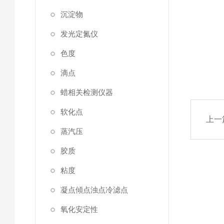
沉淀物
发光定氮仪
色度
滴点
蜡相关检测仪器
软化点
上一
蒸汽压
胶质
粘度
凝点傾点浊点冷滤点
氧化安定性