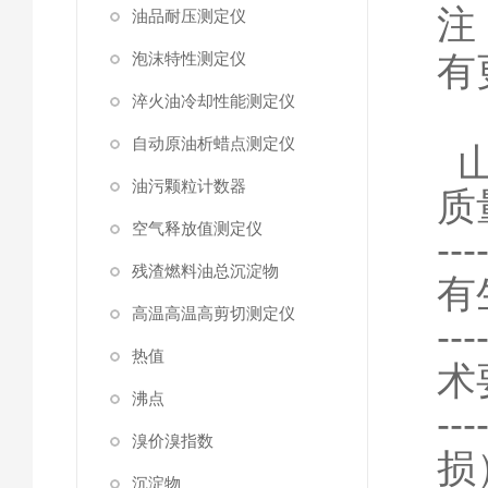
注
油品耐压测定仪
泡沫特性测定仪
有
淬火油冷却性能测定仪
自动原油析蜡点测定仪
油污颗粒计数器
质
空气释放值测定仪
-
残渣燃料油总沉淀物
有
高温高温高剪切测定仪
-
热值
术
沸点
-
溴价溴指数
损
沉淀物