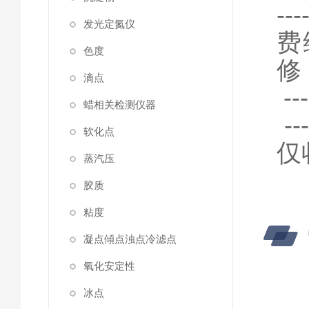
-
发光定氮仪
费
色度
修
滴点
-
蜡相关检测仪器
-
软化点
仅
蒸汽压
胶质
粘度
凝点傾点浊点冷滤点
氧化安定性
冰点