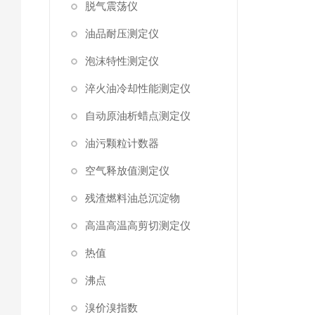
脱气震荡仪
油品耐压测定仪
泡沫特性测定仪
淬火油冷却性能测定仪
自动原油析蜡点测定仪
油污颗粒计数器
空气释放值测定仪
残渣燃料油总沉淀物
高温高温高剪切测定仪
热值
沸点
溴价溴指数