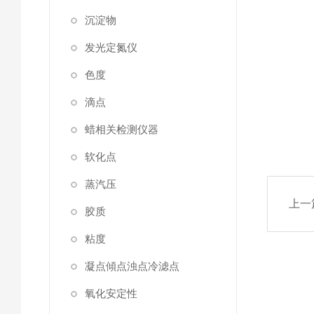
沉淀物
发光定氮仪
色度
滴点
蜡相关检测仪器
软化点
蒸汽压
上一
胶质
粘度
凝点傾点浊点冷滤点
氧化安定性