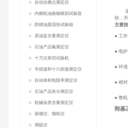
自动自燃点测定仪
内燃机油曲轴模拟试验器
快，
防锈油脂湿热试验箱
主要
原油盐含量测定仪
●
工作
石油产品氯测定仪
●
电炉
十万次剪切试验机
●
环境
辛烷值和十六烷值测定仪
自动体积电阻率测定仪
●
相对
石油产品灰分测定仪
●
整机
机械杂质含量测定仪
羟基
蒸馏仪、馏程仪
测硫仪