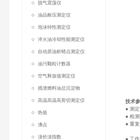
脱气震荡仪
油品耐压测定仪
泡沫特性测定仪
淬火油冷却性能测定仪
自动原油析蜡点测定仪
油污颗粒计数器
空气释放值测定仪
残渣燃料油总沉淀物
高温高温高剪切测定仪
技术
●
测定
热值
●
检测
●
重复
沸点
溴价溴指数
●
工作