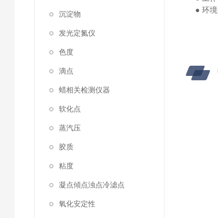
●
环境
沉淀物
发光定氮仪
色度
滴点
蜡相关检测仪器
软化点
蒸汽压
胶质
粘度
凝点傾点浊点冷滤点
氧化安定性