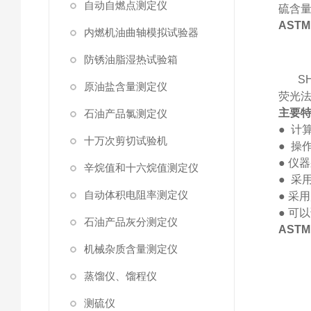
自动自燃点测定仪
硫含
AST
内燃机油曲轴模拟试验器
防锈油脂湿热试验箱
S
原油盐含量测定仪
荧光法
主要
石油产品氯测定仪
● 计
十万次剪切试验机
●
操作
●
仪器
辛烷值和十六烷值测定仪
●
采用
自动体积电阻率测定仪
●
采用
●
可以
石油产品灰分测定仪
AST
机械杂质含量测定仪
蒸馏仪、馏程仪
测硫仪