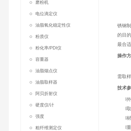
磨粉机
电位滴定仪
油脂氧化稳定性仪
锈钢
的目
粉质仪
最合
粉化率/PDI仪
操作
容重器
油脂烟点仪
需取
油脂取样器
技术
阿贝折射仪
l
硬度仪/计
l
强度
l
l
粗纤维测定仪