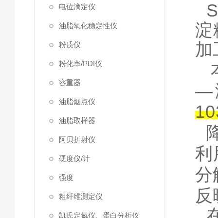
电位滴定仪
淀
油脂氧化稳定性仪
加
粉质仪
粉化率/PDI仪
容重器
—
油脂烟点仪
10
油脂取样器
降
阿贝折射仪
利
硬度仪/计
分
强度
反
粗纤维测定仪
凯氏定氮仪、蛋白分析仪