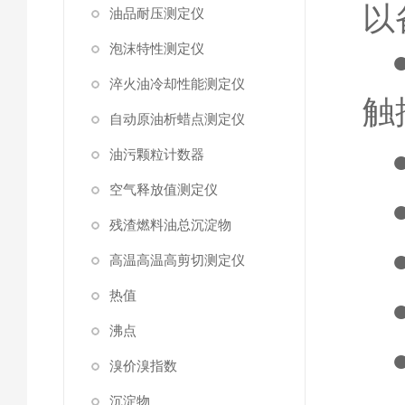
以
油品耐压测定仪
泡沫特性测定仪
淬火油冷却性能测定仪
触
自动原油析蜡点测定仪
油污颗粒计数器
空气释放值测定仪
残渣燃料油总沉淀物
高温高温高剪切测定仪
热值
沸点
溴价溴指数
沉淀物