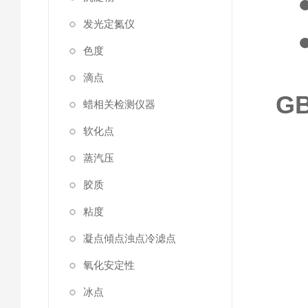
发光定氮仪
色度
滴点
GB
蜡相关检测仪器
软化点
蒸汽压
胶质
粘度
凝点傾点浊点冷滤点
氧化安定性
冰点