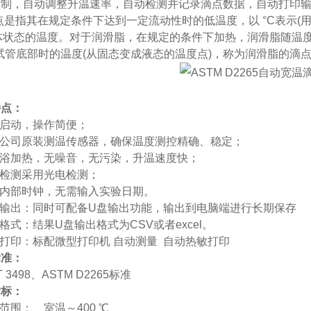
控制，自动调整升温速率，自动检测并记录滴点数据，自动打印
点是指其在规定条件下达到一定流动性时的低温度，以
°C表示
体状态的温度。对于润滑脂，在规定的条件下加热，润滑脂随温
试管底部时的温度(从固态变成液态的温度点)，称为润滑脂的滴
特点：
启动，操作简便；
公司原装测温传感器，确保温度测控精确、稳定；
浴加热
，无噪音，无污染，升温速度快；
检测采用光电检测；
内部时钟，无需输入实验日期。
输出：
同时可
配备
U
盘输出功能
，
输出到电脑端进行长期保存
格式：结果
U
盘输出格式为
CSV
或者
excel
。
打印：标配微型打印机
自动测量
自动热敏打印
标准：
 3498
、
ASTM D2265
标准
指标：
范围：
室温
～
400
℃