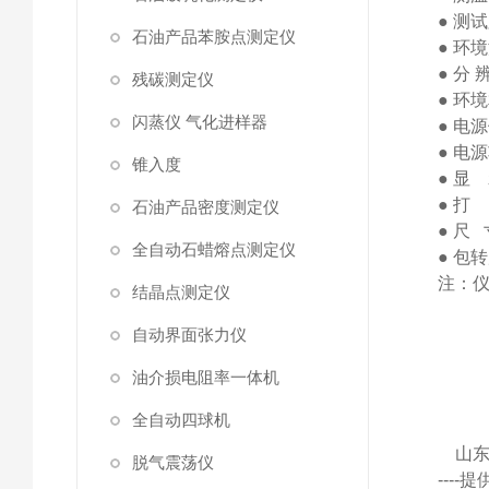
●
测试
石油产品苯胺点测定仪
●
环境
●
分
残碳测定仪
●
环境
闪蒸仪 气化进样器
●
电源
●
电源
锥入度
●
显
●
打
石油产品密度测定仪
●
尺
全自动石蜡熔点测定仪
●
包转
注：
结晶点测定仪
自动界面张力仪
油介损电阻率一体机
全自动四球机
山
脱气震荡仪
---