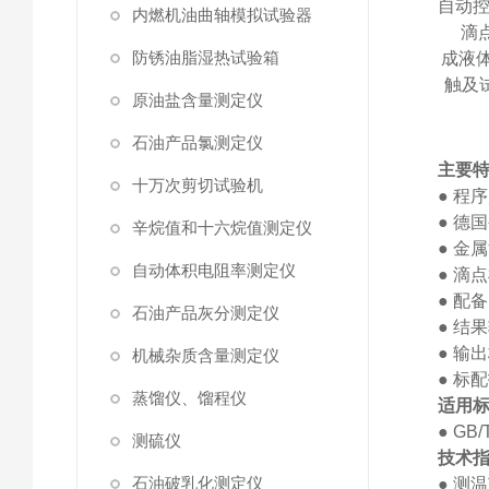
自动
内燃机油曲轴模拟试验器
滴
防锈油脂湿热试验箱
成液
触及
原油盐含量测定仪
石油产品氯测定仪
主要
十万次剪切试验机
●
程序
●
德国
辛烷值和十六烷值测定仪
●
金属
自动体积电阻率测定仪
●
滴点
●
配备
石油产品灰分测定仪
●
结果
●
输出
机械杂质含量测定仪
●
标配
蒸馏仪、馏程仪
适用
●
GB/T
测硫仪
技术
石油破乳化测定仪
●
测温