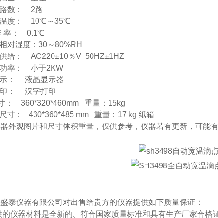
路数：
2
路
温度：
10
℃～
35
℃
辨
率：
0.1
℃
相对湿度：
30
～
80%RH
供给：
AC220
±
10
％
V 50HZ
±
1HZ
功率：
小于
2KW
示：
液晶显示器
印：
汉字打印
寸：
360*320*460mm
重量：
15kg
尺寸：
430*360*485 mm
重量：
17 kg
纸箱
仪器外观图片和尺寸体积重量，仅供参考，仪器若有更新，可能
东盛泰仪器有限公司对出售给贵方的仪器提供如下质量保证：
-提供的仪器材料是全新的、符合国家质量标准和具有生产厂家合格