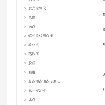
发光定氮仪
色度
滴点
蜡相关检测仪器
软化点
蒸汽压
胶质
粘度
凝点傾点浊点冷滤点
氧化安定性
冰点