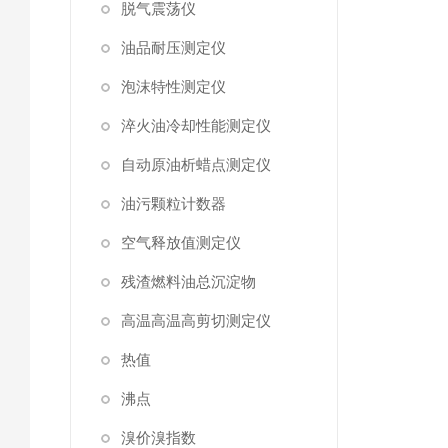
脱气震荡仪
油品耐压测定仪
泡沫特性测定仪
淬火油冷却性能测定仪
自动原油析蜡点测定仪
油污颗粒计数器
空气释放值测定仪
残渣燃料油总沉淀物
高温高温高剪切测定仪
热值
沸点
溴价溴指数