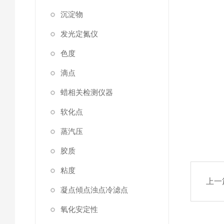
沉淀物
发光定氮仪
色度
滴点
蜡相关检测仪器
软化点
蒸汽压
胶质
粘度
上一
凝点傾点浊点冷滤点
氧化安定性