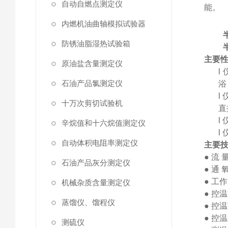
自动自燃点测定仪
能。
内燃机油曲轴模拟试验器
防锈油脂湿热试验箱
主要
原油盐含量测定仪
l
石油产品氯测定仪
浴
l
十万次剪切试验机
直
l
辛烷值和十六烷值测定仪
l
自动体积电阻率测定仪
主要
●
流
石油产品灰分测定仪
●
通
●
工作
机械杂质含量测定仪
●
控温
蒸馏仪、馏程仪
●
控温
●
控温
测硫仪