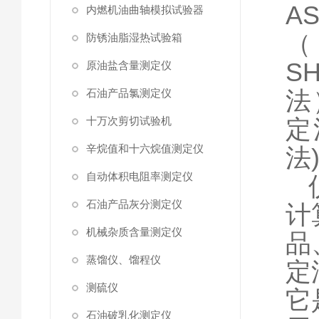
AS
内燃机油曲轴模拟试验器
（
防锈油脂湿热试验箱
S
原油盐含量测定仪
法
石油产品氯测定仪
十万次剪切试验机
定
辛烷值和十六烷值测定仪
法
自动体积电阻率测定仪
石油产品灰分测定仪
计
机械杂质含量测定仪
品
蒸馏仪、馏程仪
定
测硫仪
它
石油破乳化测定仪