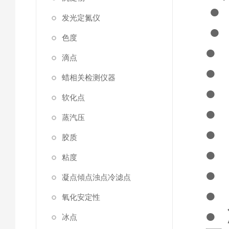
●
发光定氮仪
●
色度
●
滴点
●
蜡相关检测仪器
●
软化点
●
蒸汽压
●
胶质
●
粘度
●
凝点傾点浊点冷滤点
●
氧化安定性
●
冰点