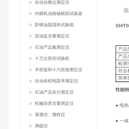
自动自燃点测定仪
适
内燃机油曲轴模拟试验器
防锈油脂湿热试验箱
SH/T0
原油盐含量测定仪
石油产品氯测定仪
产品
产品
十万次剪切试验机
检测
辛烷值和十六烷值测定仪
符合
简单
自动体积电阻率测定仪
性能
石油产品灰分测定仪
机械杂质含量测定仪
●
电热
蒸馏仪、馏程仪
●
一体
测硫仪