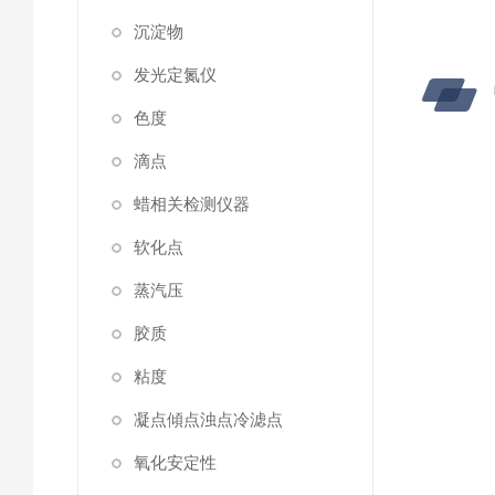
沉淀物
发光定氮仪
色度
滴点
蜡相关检测仪器
软化点
蒸汽压
胶质
粘度
凝点傾点浊点冷滤点
氧化安定性