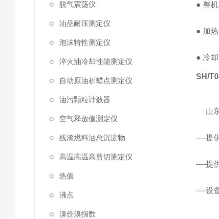
脱气震荡仪
●
整机
油品耐压测定仪
●
加热
泡沫特性测定仪
●
冷却
淬火油冷却性能测定仪
SH/T0
自动原油析蜡点测定仪
油污颗粒计数器
山
空气释放值测定仪
残渣燃料油总沉淀物
---
高温高温高剪切测定仪
---
热值
---
沸点
溴价溴指数