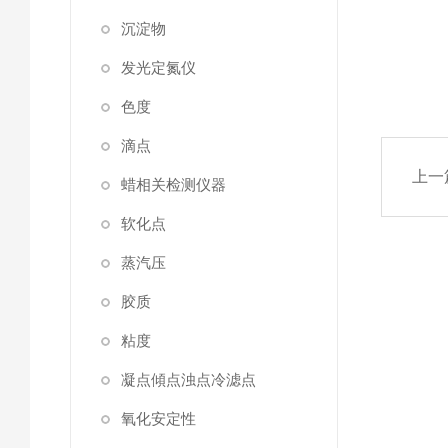
沉淀物
发光定氮仪
色度
滴点
上一
蜡相关检测仪器
软化点
蒸汽压
胶质
粘度
凝点傾点浊点冷滤点
氧化安定性