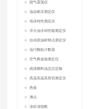
脱气震荡仪
油品耐压测定仪
泡沫特性测定仪
淬火油冷却性能测定仪
自动原油析蜡点测定仪
油污颗粒计数器
空气释放值测定仪
残渣燃料油总沉淀物
高温高温高剪切测定仪
热值
沸点
溴价溴指数