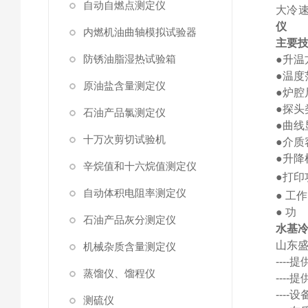
自动自燃点测定仪
大冷
仪
内燃机油曲轴模拟试验器
主要
防锈油脂湿热试验箱
●升温
●温度
原油盐含量测定仪
●
炉腔
●
探头
石油产品氯测定仪
●曲
十万次剪切试验机
●
介质
●
升降
辛烷值和十六烷值测定仪
●打
自动体积电阻率测定仪
●
工作
●
功
石油产品灰分测定仪
水基
山东
机械杂质含量测定仪
---
蒸馏仪、馏程仪
---
---
测硫仪