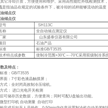
要其它冷却介质，方便使用和维护。采用高性能红外线检测技术
点
是指油品在规定的试验条件下，被冷却的试样能够流动的温度
燃油傾点仪
燃油傾点仪
型号
SH113C
名称
全自动倾点测定仪
厂家
山东盛泰仪器有限公司
项目
石油产品
标准
标准
GB/T
3535
技术特点或参数
使制冷范围
+30℃～-70℃采用双级制冷系
参数
及
特点：
标准：
GB/T3535
界面：
7
寸彩色液晶触摸屏；
方式：全封闭高效制冷压缩机。
方式：
进口
光电开关检测
后可储存历史数据，方便查询；同时可配
U盘输出功能。
微型打印机
自动测量
自动打印
验完成后如无人员操作，
0-50min内任意设置制冷机自动关