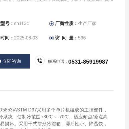
仪
品型号：
sh113c
厂商性质：
生产厂家
新时间：
2025-08-03
访 问 量：
536
0531-85919987
立即咨询
联系电话：
5853\
ASTM D
97
采用多个单片机组成的主控部件，
冷系统，使制冷范围
+30℃～-70℃，适应倾点/凝点高
不易损坏。采用干式阱形冷浴箱，滞后性小、降温快，