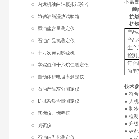
不需
内燃机油曲轴模拟试验器
倾
防锈油脂湿热试验箱
抗
抗
原油盐含量测定仪
产品
产品
石油产品氯测定仪
生产
十万次剪切试验机
检测
符合
辛烷值和十六烷值测定仪
简单
自动体积电阻率测定仪
技术
石油产品灰分测定仪
●
符合
机械杂质含量测定仪
●
人机
●
制冷
蒸馏仪、馏程仪
●
检测
●
升级
测硫仪
●
标配
石油破乳化测定仪
●
试