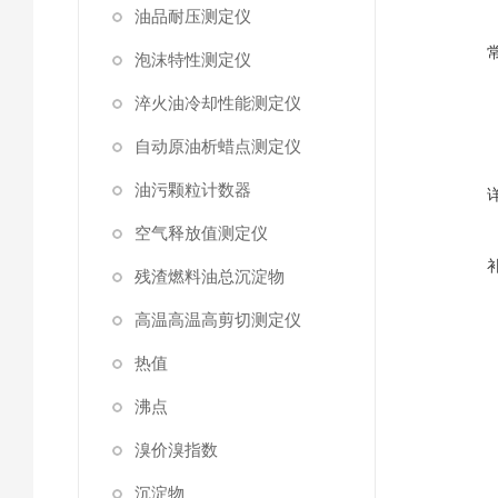
油品耐压测定仪
泡沫特性测定仪
淬火油冷却性能测定仪
自动原油析蜡点测定仪
油污颗粒计数器
空气释放值测定仪
残渣燃料油总沉淀物
高温高温高剪切测定仪
热值
沸点
溴价溴指数
沉淀物