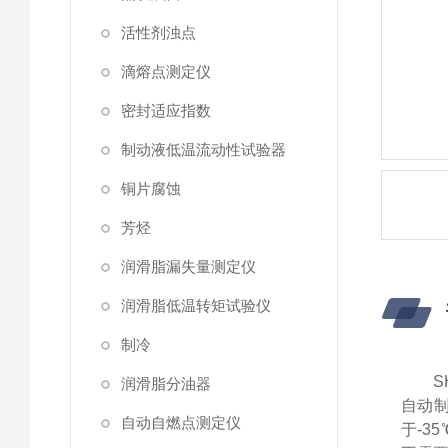
活性剂浊点
滴熔点测定仪
密封适应指数
制动液低温流动性试验器
铜片腐蚀
芳烃
润滑脂漏失量测定仪
润滑脂低温转矩试验仪
制冷
S
润滑脂分油器
自动
自动自燃点测定仪
于-