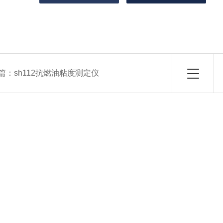
篇：
sh112抗燃油粘度测定仪