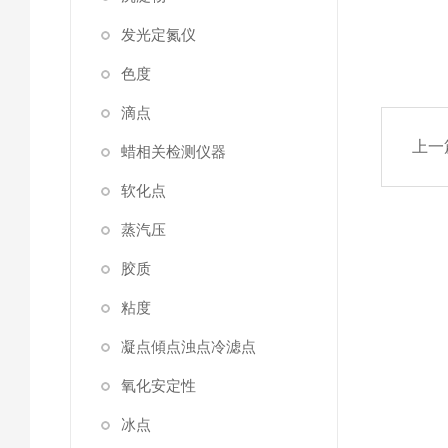
发光定氮仪
色度
滴点
上一
蜡相关检测仪器
软化点
蒸汽压
胶质
粘度
凝点傾点浊点冷滤点
氧化安定性
冰点