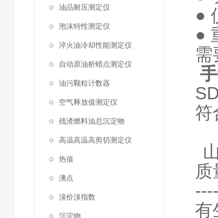
油品耐压测定仪
●
泡沫特性测定仪
●
淬火油冷却性能测定仪
需
自动原油析蜡点测定仪
手
油污颗粒计数器
S
空气释放值测定仪
符
残渣燃料油总沉淀物
高温高温高剪切测定仪
热值
质
沸点
-
溴价溴指数
有
沉淀物