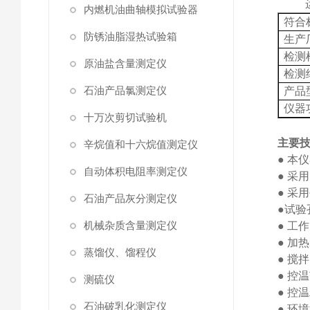
内燃机油曲轴模拟试验器
符合
防锈油脂湿热试验箱
生产
检测
原油盐含量测定仪
检测
石油产品氯测定仪
产品
仪器
十万次剪切试验机
主要
辛烷值和十六烷值测定仪
●
本仪
自动体积电阻率测定仪
●
采用
●
采用
石油产品灰分测定仪
●
试验
机械杂质含量测定仪
●
工作
●
加热
蒸馏仪、馏程仪
●
搅拌
●
控温
测硫仪
●
控温
石油破乳化测定仪
●
环境