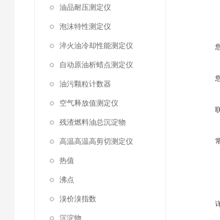
油品耐压测定仪
泡沫特性测定仪
淬火油冷却性能测定仪
自动原油析蜡点测定仪
油污颗粒计数器
空气释放值测定仪
残渣燃料油总沉淀物
高温高温高剪切测定仪
热值
沸点
溴价溴指数
沉淀物