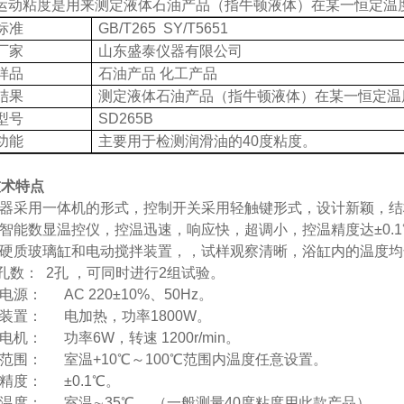
运动粘度是用来
测定液体石油产品（指牛顿液体）在某一恒定温
标准
GB/T265
SY/T5651
厂家
山东盛泰仪器有限公司
样品
石油产品
化工产品
结果
测
定液体石油产品（指牛顿液体）在某一恒定温
型号
SD265B
功能
主要用于检测润滑油的
40度粘度。
技术特点
器采用一体机的形式，控制开关采用轻触键形式，设计新颖，结
智能
数显
温控仪，控温迅速，响应快，超调小，控温精度达
±0.1
硬质玻璃缸和电动搅拌装置，，试样观察清晰，浴缸内的温度均
孔数：
2孔 ，可同时进行2组试验。
电源：
AC 220±10%、50Hz。
装置：
电加热，功率
18
00W。
电机：
功率6W，转速 1200r/min。
范围：
室温
+10
℃
～
100
℃范围内温度任意设置
。
精度：
±0.1
℃
。
温度：
室温
∼
35
℃
。
（一般测量
40度粘度用此款产品）