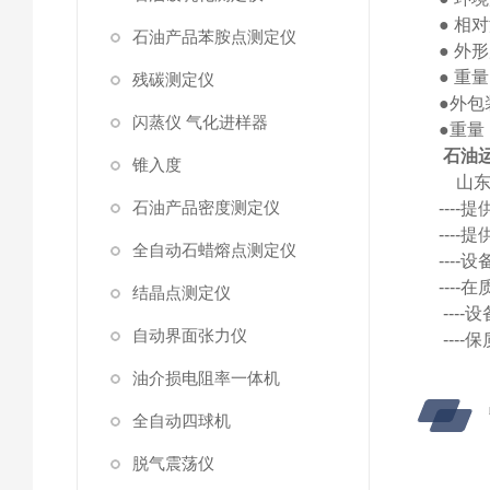
●
相对
石油产品苯胺点测定仪
●
外形
●
重量
残碳测定仪
●外包装
闪蒸仪 气化进样器
●
重量
石油
锥入度
山
石油产品密度测定仪
---
---
全自动石蜡熔点测定仪
---
---
结晶点测定仪
---
自动界面张力仪
---
油介损电阻率一体机
全自动四球机
脱气震荡仪