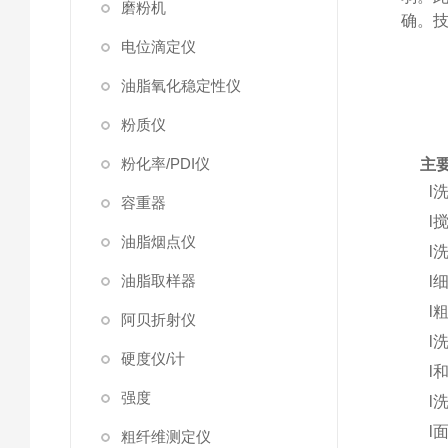
磨粉机
确。技术
电位滴定仪
油脂氧化稳定性仪
粉质仪
粉化率/PDI仪
主
l
容重器
l
油脂烟点仪
l
油脂取样器
l
l
阿贝折射仪
l
硬度仪/计
l
强度
l
l
粗纤维测定仪