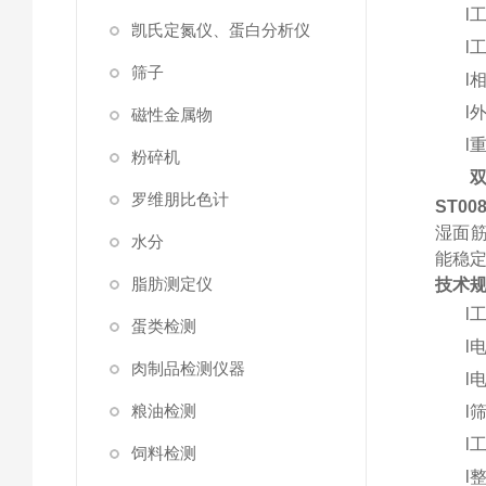
l
凯氏定氮仪、蛋白分析仪
l
筛子
l
l
磁性金属物
l
粉碎机
罗维朋比色计
ST00
湿面
水分
能稳
脂肪测定仪
技术
l
蛋类检测
l
肉制品检测仪器
l
粮油检测
l
l
饲料检测
l